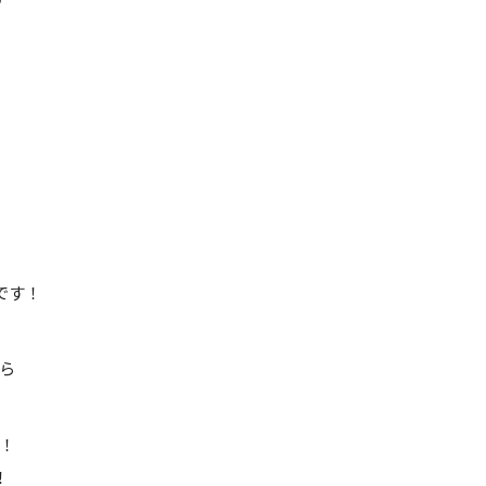
です！
ら
！
！