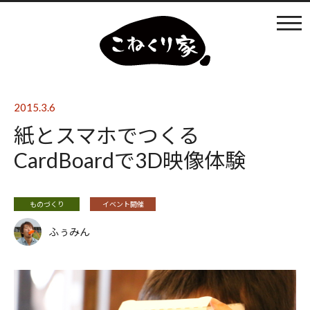
カフェ利用
店内の様子
2015.3.6
紙とスマホでつくる
ものづくり
CardBoardで3D映像体験
まなびば
ものづくり
イベント開催
ふぅみん
イベントの開催
日々のブログ