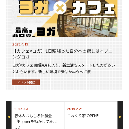
2023.4.13
【カフェ×ヨガ】1日頑張った自分への癒しはイブニ
ングヨガ
ヨガ×カフェ 開催4月に入り、新生活もスタートした方が多い
とおもいます。新しい環境で気付かぬうちに疲…
イベント開催
2015.4.3
2015.2.21
春休みおもしろ体験会
こねくり家 OPEN!!
『Pepperを動かしてみよ
う』