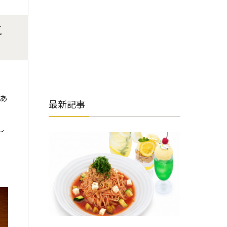
こ
あ
最新記事
し