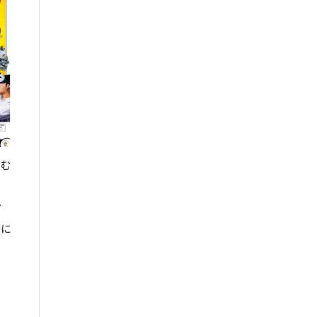
しむ
タ
術に