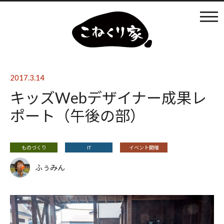
カフェ利用
店内の様子
2017.3.14
キッズWebデザイナー成果レ
ものづくり
ポート（午後の部）
まなびば
ものづくり
IT
イベント開催
ふぅみん
イベントの開催
日々のブログ