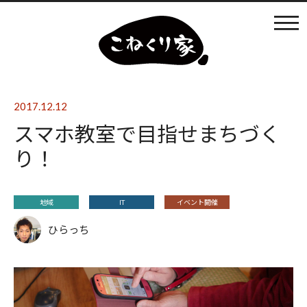
カフェ利用
店内の様子
2017.12.12
スマホ教室で目指せまちづく
ものづくり
り！
まなびば
地域
IT
イベント開催
ひらっち
イベントの開催
日々のブログ