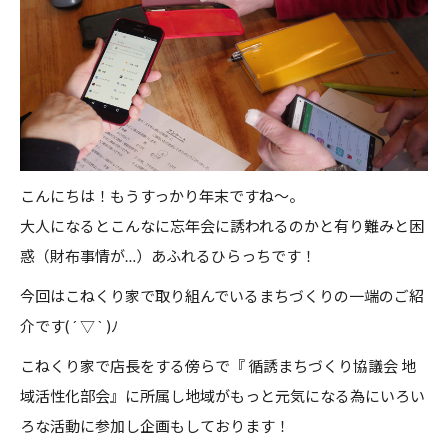
0952-37-6905
こんにちは！もうすっかり年末ですね〜。
大人になるとこんなに忘年会に誘われるのかと有り難みと困
惑（財布事情が…）あふれるひらっちです！
今回はこねくり家で取り組んでいるまちづくりの一端のご紹
介です( ´ ▽ ` )ﾉ
こねくり家で店長をする傍らで『 循誘まちづくり協議会 地
域活性化部会』に所属し地域がもっと元気になる為にいろい
ろな活動に参加し企画もしております！